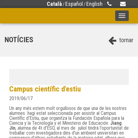
Català
Español
English
/
/
·
Toggle
navigati
NOTÍCIES
tornar
Campus científic d'estiu
2019/06/17
Un any més estem molt orgullosos de que una de les nostres
alumnes hagi estat seleccionada per assistir al Campus
Científic d'Estiu, que organitza la
Fundación Española para la
Ciencia y la Tecnología y el Ministerio de Educación
.
Jiang
Jin
, alumna de 4t d'ESO, al mes de juliol tindrà l'oportunitat de
treballar com
investigadora dins d'un ambient universitari en
companyia d'altres estudiants de la mateixa edat, alhora que