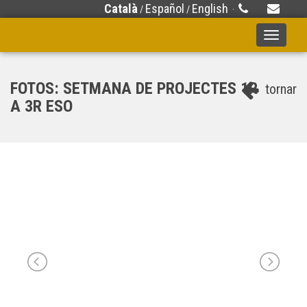
Català
Español
English
/
/
·
Toggle
navigati
FOTOS: SETMANA DE PROJECTES 1R
tornar
A 3R ESO